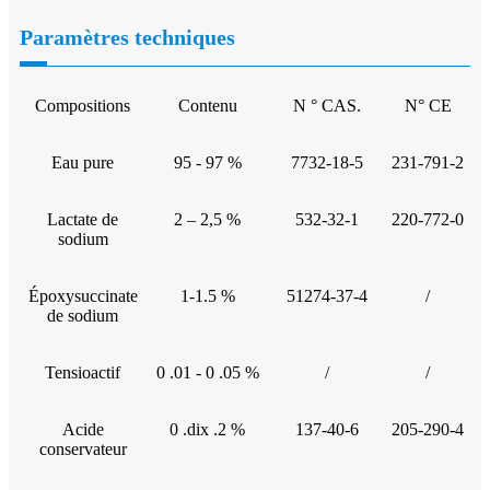
Paramètres techniques
Compositions
Contenu
N ° CAS.
N° CE
Eau pure
95 - 97 %
7732-18-5
231-791-2
Lactate de
2 – 2,5 %
532-32-1
220-772-0
sodium
Époxysuccinate
1-1.5 %
51274-37-4
/
de sodium
Tensioactif
0 .01 - 0 .05 %
/
/
Acide
0 .dix .2 %
137-40-6
205-290-4
conservateur