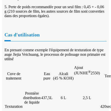
5. Perte de poids recommandée pour un seul film : 0,45 + - 0,06
g (210 sources de film, les autres sources de film sont converties
dans des proportions égales).
Cas d'utilisation
En prenant comme exemple l'équipement de texturation de type
auge Jiejia Veichuang, le processus de polissage non primaire est
utilisé
Ajout
®
(JUNHE
2550)
Cuve de
Eau
Alcali
Tem
traitement
pure
(45 % KOH)
Première
distribution
437,5L
6 L
2,5 L
de liquide
Texturation
420se