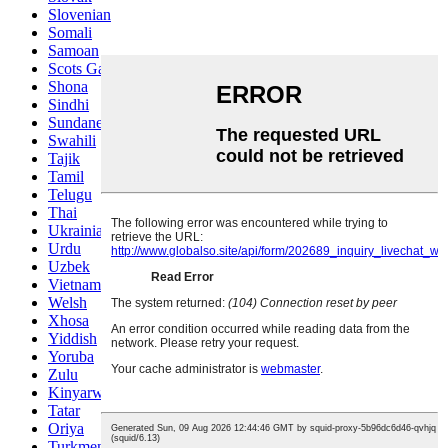
Slovenian
Somali
Samoan
Scots Gaelic
Shona
Sindhi
Sundanese
Swahili
Tajik
Tamil
Telugu
Thai
Ukrainian
Urdu
Uzbek
Vietnamese
Welsh
Xhosa
Yiddish
Yoruba
Zulu
Kinyarwanda
Tatar
Oriya
Turkmen