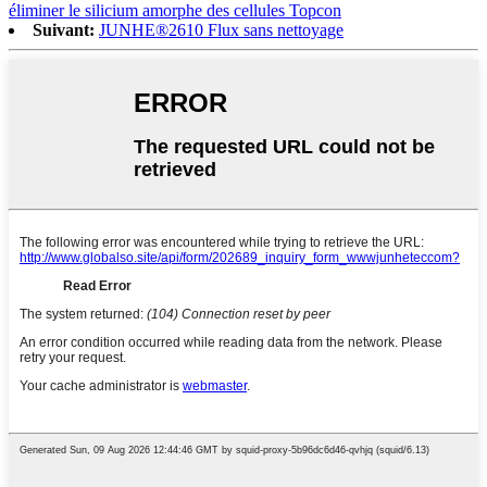
éliminer le silicium amorphe des cellules Topcon
Suivant:
JUNHE®2610 Flux sans nettoyage